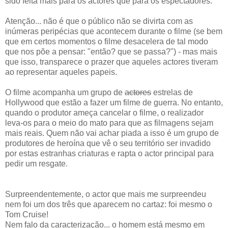
sido feita mais para os actores que para os espectadores.
Atenção... não é que o público não se divirta com as
inúmeras peripécias que acontecem durante o filme (se bem
que em certos momentos o filme desacelera de tal modo
que nos põe a pensar: "então? que se passa?") - mas mais
que isso, transparece o prazer que aqueles actores tiveram
ao representar aqueles papeis.
O filme acompanha um grupo de
actores
estrelas de
Hollywood que estão a fazer um filme de guerra. No entanto,
quando o produtor ameça cancelar o filme, o realizador
leva-os para o meio do mato para que as filmagens sejam
mais reais. Quem não vai achar piada a isso é um grupo de
produtores de heroína que vê o seu território ser invadido
por estas estranhas criaturas e rapta o actor principal para
pedir um resgate.
Surpreendentemente, o actor que mais me surpreendeu
nem foi um dos três que aparecem no cartaz: foi mesmo o
Tom Cruise!
Nem falo da caracterização... o homem está mesmo em