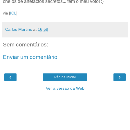
cheios de artefactos secretos... tem o meu voto! :)
via [
IOL
]
Carlos Martins
at
16:59
Sem comentários:
Enviar um comentário
‹
›
Página inicial
Ver a versão da Web