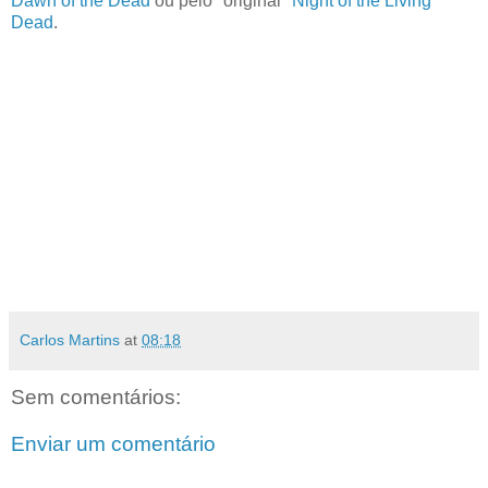
Dawn of the Dead
ou pelo "original"
Night of the Living
Dead
.
Carlos Martins
at
08:18
Sem comentários:
Enviar um comentário