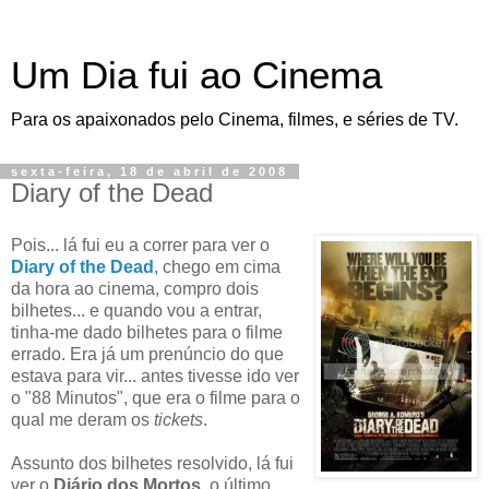
Um Dia fui ao Cinema
Para os apaixonados pelo Cinema, filmes, e séries de TV.
sexta-feira, 18 de abril de 2008
Diary of the Dead
Pois... lá fui eu a correr para ver o
Diary of the Dead
, chego em cima
da hora ao cinema, compro dois
bilhetes... e quando vou a entrar,
tinha-me dado bilhetes para o filme
errado. Era já um prenúncio do que
estava para vir... antes tivesse ido ver
o "88 Minutos", que era o filme para o
qual me deram os
tickets
.
Assunto dos bilhetes resolvido, lá fui
ver o
Diário dos Mortos
, o último