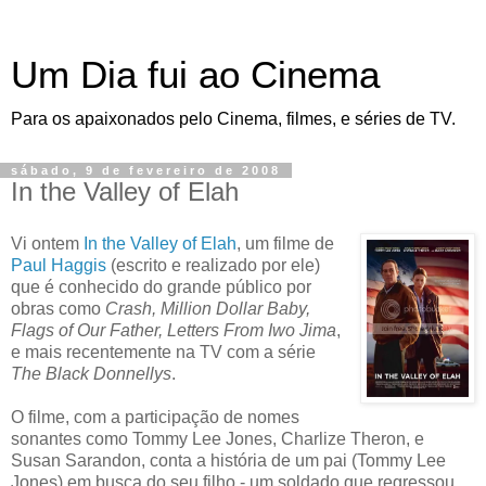
Um Dia fui ao Cinema
Para os apaixonados pelo Cinema, filmes, e séries de TV.
sábado, 9 de fevereiro de 2008
In the Valley of Elah
Vi ontem
In the Valley of Elah
, um filme de
Paul Haggis
(escrito e realizado por ele)
que é conhecido do grande público por
obras como
Crash, Million Dollar Baby,
Flags of Our Father, Letters From Iwo Jima
,
e mais recentemente na TV com a série
The Black Donnellys
.
O filme, com a participação de nomes
sonantes como Tommy Lee Jones, Charlize Theron, e
Susan Sarandon, conta a história de um pai (Tommy Lee
Jones) em busca do seu filho - um soldado que regressou