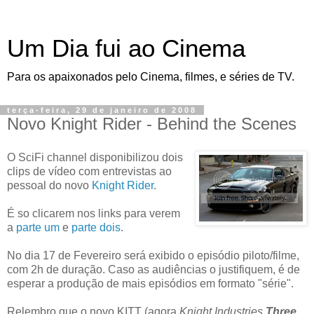
Um Dia fui ao Cinema
Para os apaixonados pelo Cinema, filmes, e séries de TV.
terça-feira, 29 de janeiro de 2008
Novo Knight Rider - Behind the Scenes
O SciFi channel disponibilizou dois
clips de vídeo com entrevistas ao
pessoal do novo
Knight Rider
.
É so clicarem nos links para verem
a
parte um
e
parte dois
.
No dia 17 de Fevereiro será exibido o episódio piloto/filme,
com 2h de duração. Caso as audiências o justifiquem, é de
esperar a produção de mais episódios em formato "série".
Relembro que o novo KITT (agora
Knight Industries
Three