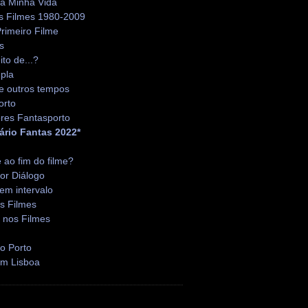
da Minha Vida
s Filmes 1980-2009
rimeiro Filme
s
ito de...?
pla
e outros tempos
orto
res Fantasporto
ário Fantas 2022*
é ao fim do filme?
or Diálogo
em intervalo
s Filmes
 nos Filmes
o Porto
em Lisboa