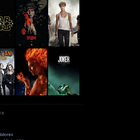
ES
tidores