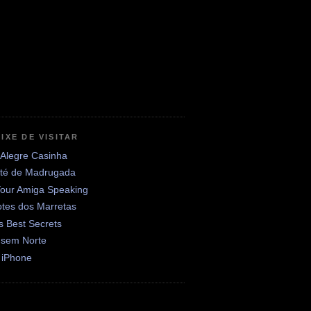
IXE DE VISITAR
 Alegre Casinha
até de Madrugada
Your Amiga Speaking
otes dos Marretas
's Best Secrets
 sem Norte
 iPhone