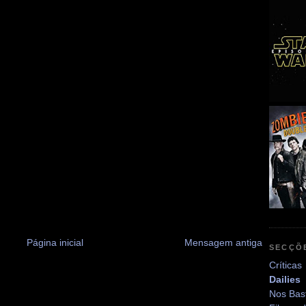
Página inicial
Mensagem antiga
SECÇÕ
Críticas
Dailies
Nos Bas