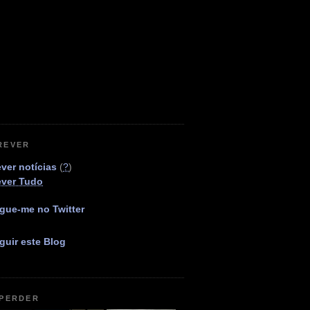
REVER
ver notícias
(
?
)
ever Tudo
gue-me no Twitter
guir este Blog
 PERDER