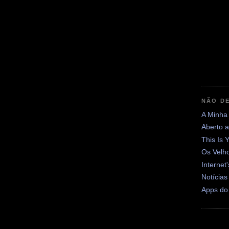
NÃO DE
A Minha
Aberto 
This Is 
Os Velh
Internet
Notícias
Apps do