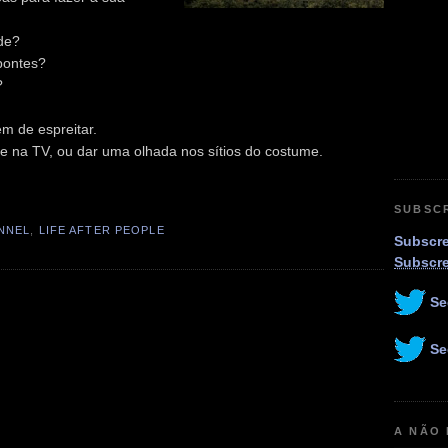
ade?
pontes?
?
m de espreitar.
 na TV, ou dar uma olhada nos sítios do costume.
SUBSC
NNEL
,
LIFE AFTER PEOPLE
Subscre
Subscr
Se
Se
A NÃO