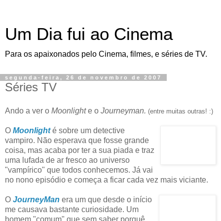
Um Dia fui ao Cinema
Para os apaixonados pelo Cinema, filmes, e séries de TV.
segunda-feira, 26 de novembro de 2007
Séries TV
Ando a ver o
Moonlight
e o
Journeyman.
(entre muitas outras! :)
O
Moonlight
é sobre um detective
vampiro. Não esperava que fosse grande
coisa, mas acaba por ter a sua piada e traz
uma lufada de ar fresco ao universo
"vampírico" que todos conhecemos. Já vai
no nono episódio e começa a ficar cada vez mais viciante.
O
JourneyMan
era um que desde o início
me causava bastante curiosidade. Um
homem "comum" que sem saber porquê